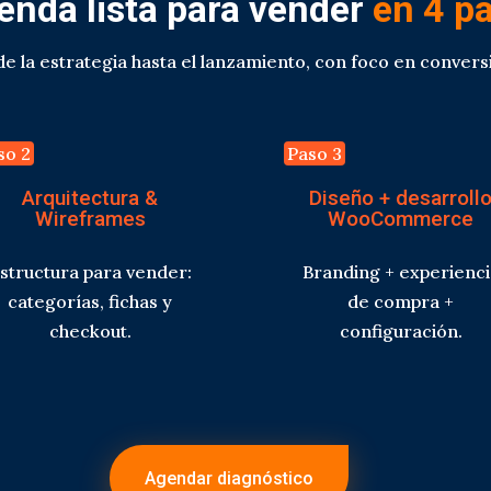
ienda lista para vender
en 4 p
 la estrategia hasta el lanzamiento, con foco en conversi
so 2
Paso 3
Arquitectura &
Diseño + desarroll
Wireframes
WooCommerce
structura para vender:
Branding + experienci
categorías, fichas y
de compra +
checkout.
configuración.
Agendar diagnóstico