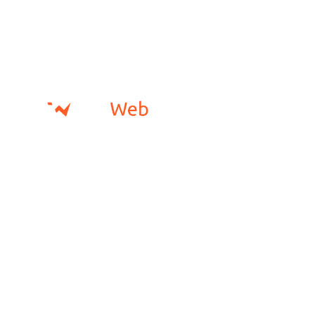


+569 2012 6211
contacto@innoweb.cl
HOME
DISEÑO WEB
INTELIGENCIA ARTIFICI