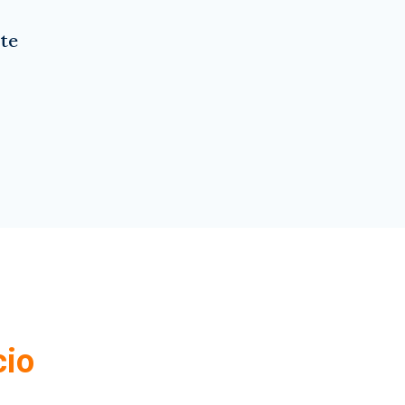
 te
cio
.