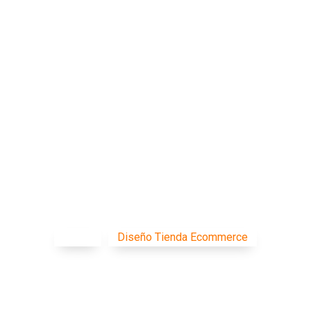

MARKETING DIGITAL
MANTENCIÓN WEB
AL
CONTACTO
Diseño Tienda Online
Home
Diseño Tienda Ecommerce