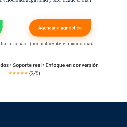
: velocidad, seguridad y SEO desde el día 1.
Agendar diagnóstico
orario hábil (normalmente el mismo día).
dos • Soporte real • Enfoque en conversión
☆
☆
☆
☆
☆
(
5
/
5
)