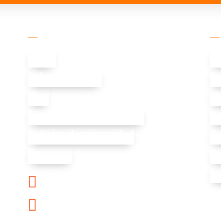
Enlaces útiles
Se
Inicio
Di
Sobre Nosotros
Di
Blog
Ma
Términos y condiciones
Po
l
Política de privacidad
Go
Contacto
We
Em

+569 2012 6211

contacto@innoweb.cl