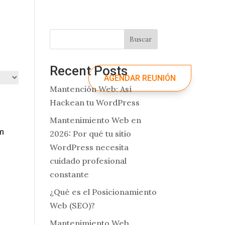
Facebook
Instagram
Linkedin


Buscar
Recent Posts
AGENDAR REUNIÓN
Mantención Web: Así
Hackean tu WordPress
Mantenimiento Web en
m
2026: Por qué tu sitio
WordPress necesita
cuidado profesional
constante
¿Qué es el Posicionamiento
Web (SEO)?
Mantenimiento Web