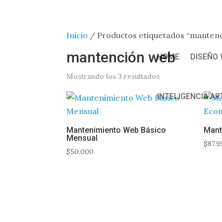


+569 2012 6211
contacto@innoweb.cl
Inicio
/ Productos etiquetados “manten
mantención web
HOME
DISEÑO
Mostrando los 3 resultados
INTELIGENCIA ART
Mantenimiento Web Básico
Mant
Mensual
$
87.9
$
50.000