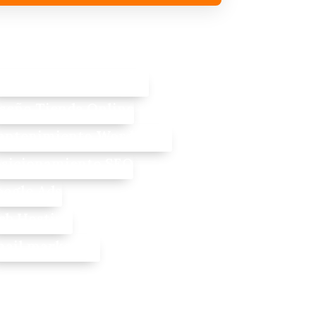
rvicios
seño Web Profesional
seño Tienda Online
ntenimiento WordPress
sicionamiento SEO
ogle Ads
b Hosting
ail marketing