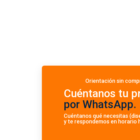
Orientación sin com
Cuéntanos tu pr
por WhatsApp
.
Cuéntanos qué necesitas (dise
y te respondemos en horario h