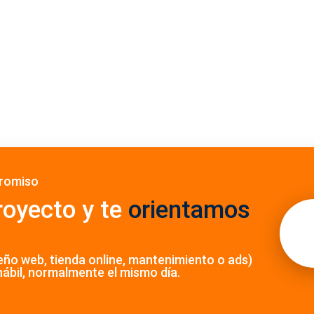
promiso
oyecto y te
orientamos
ño web, tienda online, mantenimiento o ads)
ábil, normalmente el mismo día.