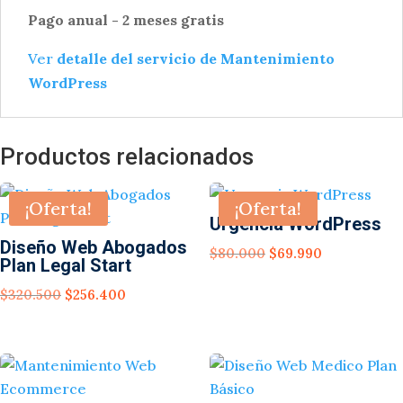
Pago anual - 2 meses gratis
Ver
detalle del servicio de Mantenimiento
WordPress
Productos relacionados
¡Oferta!
¡Oferta!
Urgencia WordPress
Diseño Web Abogados
El
El
$
80.000
$
69.990
Plan Legal Start
precio
precio
El
El
$
320.500
$
256.400
original
actual
precio
precio
era:
es:
original
actual
$80.000.
$69.990.
era:
es:
$320.500.
$256.400.