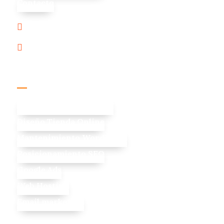
Contacto
+569 2012 6211

contacto@innoweb.cl

Servicios
Diseño Web Profesional
Diseño Tienda Online
Mantenimiento WordPress
Posicionamiento SEO
Google Ads
Web Hosting
Email marketing