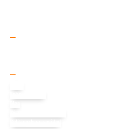
Rendimiento, SEO técnico y soporte real para
crecer sin sorpresas.
Pago Seguro
Enlaces útiles
Inicio
Sobre Nosotros
Blog
Términos y condiciones
Política de privacidad