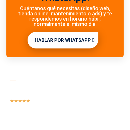
Cuéntanos qué necesitas (diseño web,
tienda online, mantenimiento o ads) y te
respondemos en horario hábil,
normalmente el mismo día.
HABLAR POR WHATSAPP
La Empresa
☆
☆
☆
☆
☆
+160 proyectos entregados desde 2019
Webs y eCommerce en WordPress pensados
para vender.