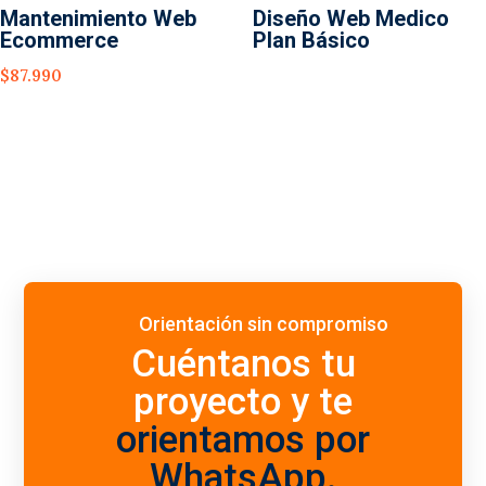
Mantenimiento Web
Diseño Web Medico
Ecommerce
Plan Básico
$
87.990
Orientación sin compromiso
Cuéntanos tu
proyecto y te
orientamos por
WhatsApp
.