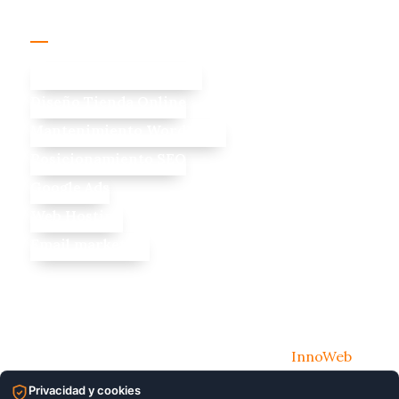
Servicios
Diseño Web Profesional
Diseño Tienda Online
Mantenimiento WordPress
Posicionamiento SEO
Google Ads
Web Hosting
Email marketing
© 2026 Todos los derechos reservados
InnoWeb
Marketing Digital
Privacidad y cookies