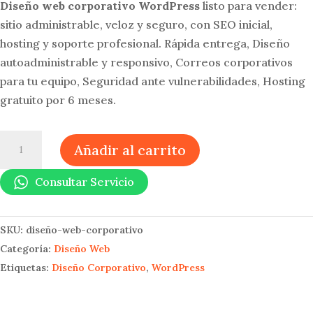
original
actual
Diseño web corporativo WordPress
listo para vender:
era:
es:
sitio administrable, veloz y seguro, con SEO inicial,
$320.500.
$256.400.
hosting y soporte profesional. Rápida entrega, Diseño
autoadministrable y responsivo, Correos corporativos
para tu equipo, Seguridad ante vulnerabilidades, Hosting
gratuito por 6 meses.
Diseño
Añadir al carrito
Web
Corporativo
Consultar Servicio
WP
cantidad
SKU:
diseño-web-corporativo
Categoría:
Diseño Web
Etiquetas:
Diseño Corporativo
,
WordPress