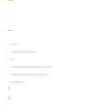
Enlaces útiles
Inicio
Sobre Nosotros
Blog
Términos y condiciones
Política de privacidad
Contacto
+569 2012 6211

contacto@innoweb.cl
