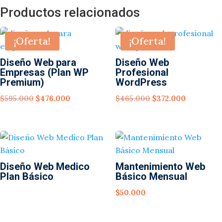
Productos relacionados
¡Oferta!
¡Oferta!
Diseño Web para
Diseño Web
Empresas (Plan WP
Profesional
Premium)
WordPress
El
El
El
El
$
595.000
$
476.000
$
465.000
$
372.000
precio
precio
precio
precio
original
actual
original
actual
era:
es:
era:
es:
$595.000.
$476.000.
$465.000.
$372.000.
Diseño Web Medico
Mantenimiento Web
Plan Básico
Básico Mensual
$
50.000