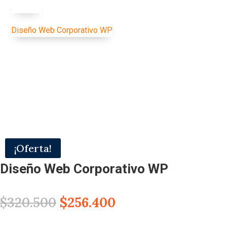
Solución
Diseño Web Corporativo WP
¡Oferta!
Diseño Web Corporativo WP
El
El
$
320.500
$
256.400
precio
precio