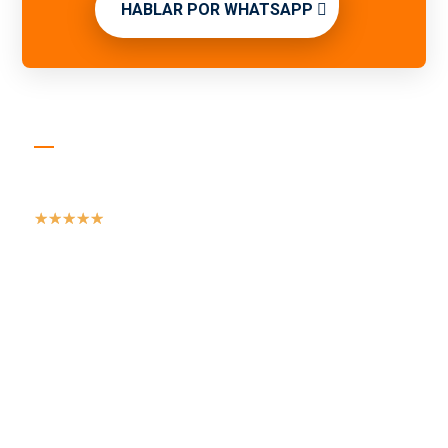
HABLAR POR WHATSAPP
La Empresa
☆
☆
☆
☆
☆
+160 proyectos entregados desde 2019
Webs y eCommerce en WordPress pensados
para vender.
Rendimiento, SEO técnico y soporte real para
crecer sin sorpresas.
Pago Seguro